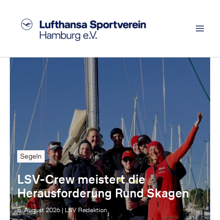
Zum
Inhalt
springen
Segeln
LSV-Crew meistert die
Herausforderung Rund Skagen
5. August 2026
|
LSV Redaktion