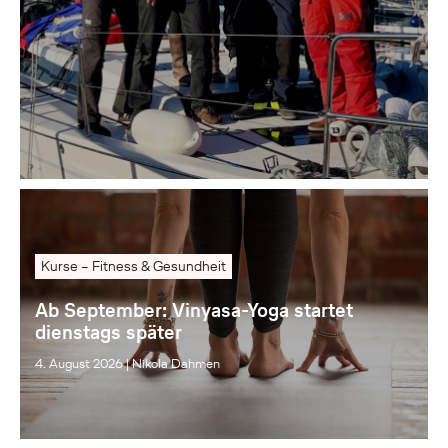
Kurse – Fitness & Gesundheit
Ab September: Vinyasa-Yoga startet
dienstags später
4. August 2026
|
Nikola Dahmen