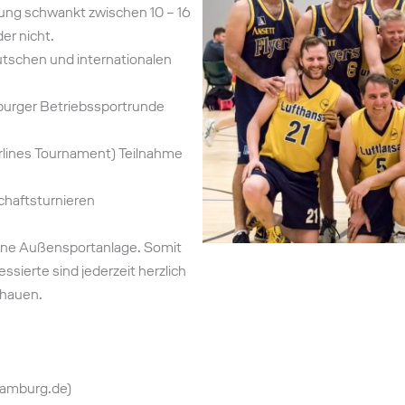
gung schwankt zwischen 10 – 16
er nicht.
utschen und internationalen
burger Betriebssportrunde
irlines Tournament) Teilnahme
chaftsturnieren
eine Außensportanlage. Somit
ssierte sind jederzeit herzlich
chauen.
Hamburg.de)