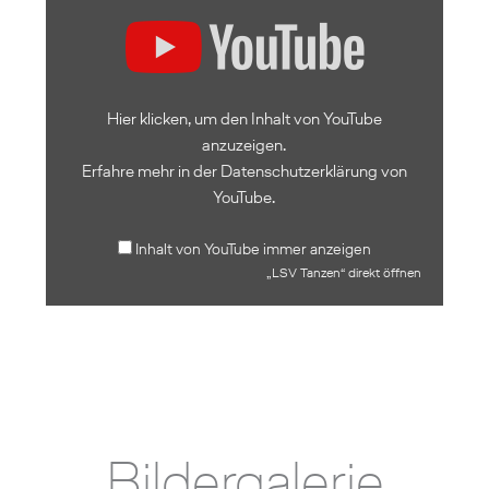
„LSV
Tanzen“
von
YouTube
anzeigen
Hier klicken, um den Inhalt von YouTube
anzuzeigen.
Erfahre mehr in der
Datenschutzerklärung von
YouTube
.
Inhalt von YouTube immer anzeigen
„LSV Tanzen“ direkt öffnen
Bildergalerie